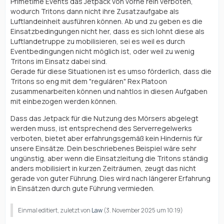
Primetime Events das Jetpack von vorne rein verboten,
wodurch Tritons dann nicht ihre Zusatzaufgabe als
Luftlandeinheit ausführen können. Ab und zu geben es die
Einsatzbedingungen nicht her, dass es sich lohnt diese als
Luftlandetruppe zu mobilisieren, sei es weil es durch
Eventbedingungen nicht möglich ist, oder weil zu wenig
Tritons im Einsatz dabei sind.
Gerade für diese Situationen ist es umso förderlich, dass die
Tritons so eng mit dem "regulären" Rex Platoon
zusammenarbeiten können und nahtlos in diesen Aufgaben
mit einbezogen werden können.
Dass das Jetpack für die Nutzung des Mörsers abgelegt
werden muss, ist entsprechend des Serverregelwerks
verboten, bietet aber erfahrungsgemäß kein Hindernis für
unsere Einsätze. Dein beschriebenes Beispiel wäre sehr
ungünstig, aber wenn die Einsatzleitung die Tritons ständig
anders mobilisiert in kurzen Zeiträumen, zeugt das nicht
gerade von guter Führung. Dies wird nach längerer Erfahrung
in Einsätzen durch gute Führung vermieden.
Einmal editiert, zuletzt von
Law
(
3. November 2025 um 10:19
)