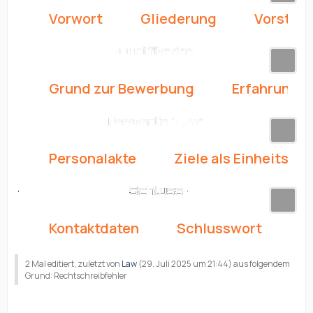
Vorwort
Gliederung
Vorstell
Grund zur Bewerbung
Erfahrunge
Personalakte
Ziele als Einheitsleit
Kontaktdaten
Schlusswort
2 Mal editiert, zuletzt von
Law
(
29. Juli 2025 um 21:44
) aus folgendem
Grund: Rechtschreibfehler