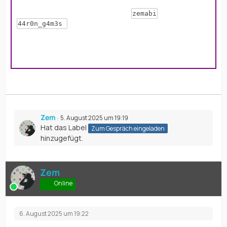
Melde dich hierfür bitte einmal bei
oder
zemabi
über Discord für die Terminfindung.
44r0n_g4m3s
Mit freundlichen Grüßen
Zem | HR IGM
Zem
5. August 2025 um 19:19
Hat das Label
Zum Gespräch eingeladen
hinzugefügt.
Zem
Online
6. August 2025 um 19:22